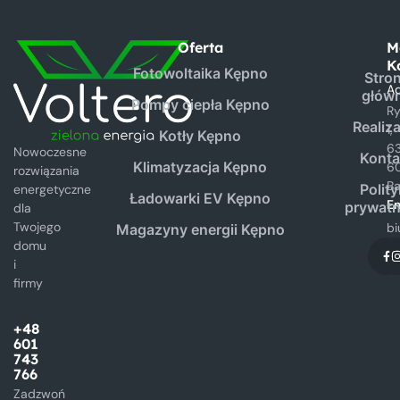
Oferta
M
K
Fotowoltaika Kępno
Stro
Ad
głów
Pompy ciepła Kępno
R
Realiz
1,
Kotły Kępno
6
Nowoczesne
Konta
Klimatyzacja Kępno
6
rozwiązania
B
Polit
energetyczne
Ładowarki EV Kępno
Em
prywatn
dla
Twojego
bi
Magazyny energii Kępno
domu
i
firmy
+48
601
743
766
Zadzwoń