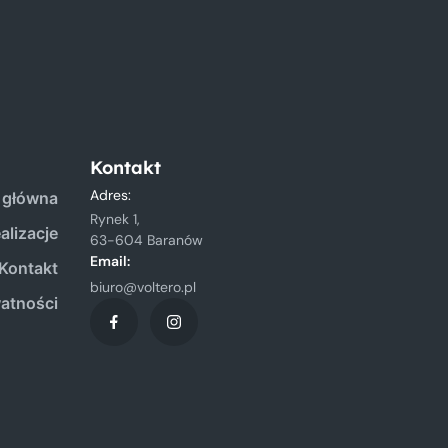
Kontakt
Adres:
 główna
Rynek 1,
alizacje
63-604 Baranów
Email:
Kontakt
biuro@voltero.pl
watności