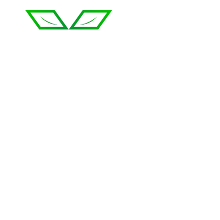
Fotowoltaika
Pompy ciep
Kępno
Kępno