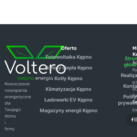
Oferta
M
K
Fotowoltaika Kępno
Stro
Ad
głów
Pompy ciepła Kępno
R
Realiz
1,
Kotły Kępno
6
Nowoczesne
Konta
Klimatyzacja Kępno
6
rozwiązania
B
Polit
energetyczne
Ładowarki EV Kępno
Em
prywatn
dla
Twojego
bi
Magazyny energii Kępno
domu
i
firmy