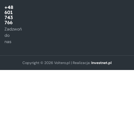
+48
601
743
766
Zadzwoń
do
nas
Copyright © 2026 Voltero.pl | Realizacja:
Investnet.pl