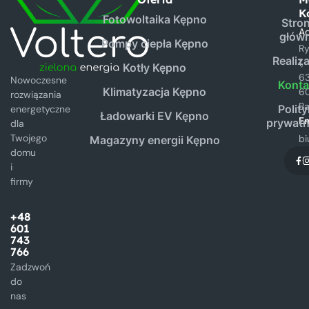
K
Fotowoltaika Kępno
Stro
Ad
głów
Pompy ciepła Kępno
R
Realiz
1,
Kotły Kępno
6
Nowoczesne
Konta
Klimatyzacja Kępno
6
rozwiązania
B
Polit
energetyczne
Ładowarki EV Kępno
Em
prywatn
dla
Twojego
bi
Magazyny energii Kępno
domu
i
firmy
+48
601
743
766
Zadzwoń
do
nas