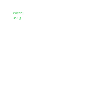
ła
Więcej
Dofinansowanie
FAQ
Realizacje
Blo
usług