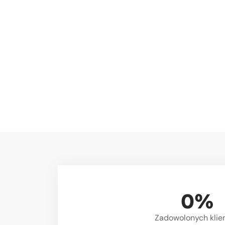
0
%
Zadowolonych klie