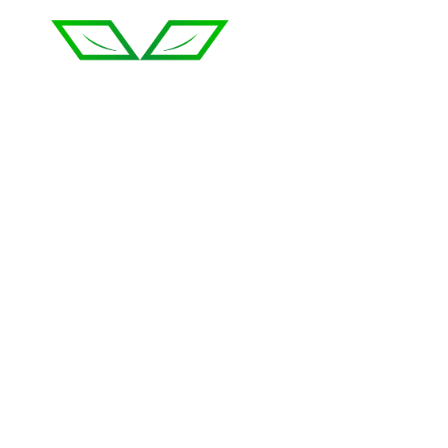
Fotowoltaika
Pompy ciep
Kępno
Kępno